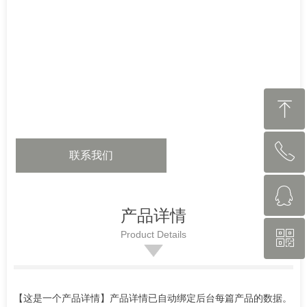
ꁸ
ꂅ
回到顶部
联系我们
ꁗ
13827758987
产品详情
ꀥ
Product Details
262407978
微信二维码
【这是一个产品详情】产品详情已自动绑定后台每篇产品的数据。