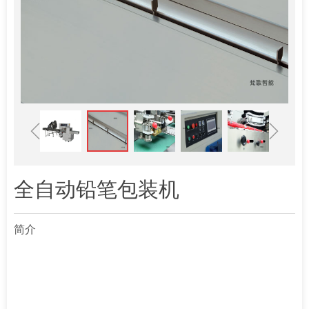
ꁆ
ꁇ
全自动铅笔包装机
简介