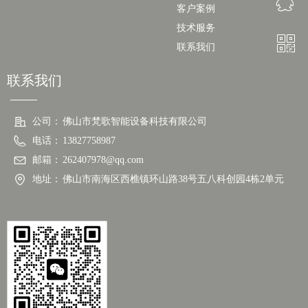
ꁗ
客户案例
技术服务
ꀥ
262407978
联系我们
联系我们
微信二维码
公司：
佛山市梵歌智能设备科技有限公司
电话：
13827758987
邮箱：
262407978@qq.com
地址：
佛山市南海区西樵镇环山路38号五八科创园4栋2单元