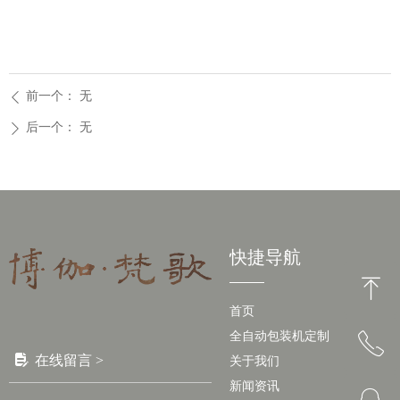
前一个：
无
ꄴ
后一个：
无
ꄲ
快捷导航
ꁸ
首页
全自动包装机定制
ꂅ
回到顶部
넖
在线留言 >
关于我们
新闻资讯
13827758987