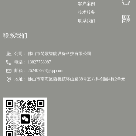
ꁗ
客户案例
技术服务
ꀥ
262407978
联系我们
联系我们
微信二维码
公司：
佛山市梵歌智能设备科技有限公司
电话：
13827758987
邮箱：
262407978@qq.com
地址：
佛山市南海区西樵镇环山路38号五八科创园4栋2单元