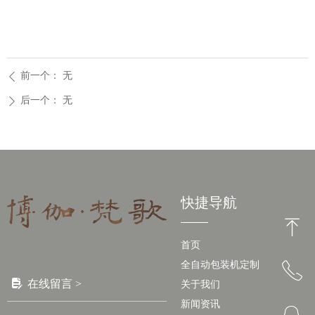
前一个：
无
ꄴ
后一个：
无
ꄲ
快捷导航
ꁸ
首页
全自动包装机定制
ꂅ
回到顶部
넖
在线留言 >
关于我们
新闻资讯
13827758987