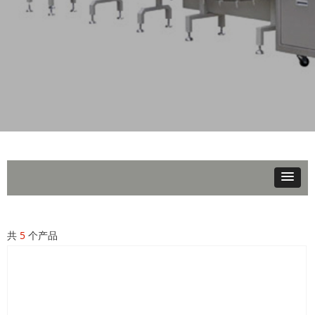
共
5
个产品