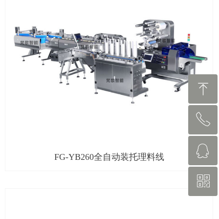
ꁸ
ꂅ
回到顶部
ꁗ
13827758987
FG-YB260全自动装托理料线
ꀥ
262407978
微信二维码