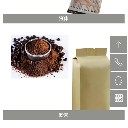
液体
ꁸ
ꂅ
回到顶部
ꁗ
13827758987
ꀥ
262407978
粉末
微信二维码